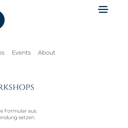
ps
Events
About
rkshops
de Formular aus.
bindung setzen.