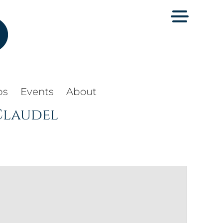
ps
Events
About
 Claudel